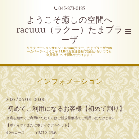
045-873-0185
ようこそ癒しの空間へ
racuuu（ラクー）たまプラ
ーザ
リラクゼーションサロン・racuuu(ラクー）たまプラーザのホ
ームページへようこそ！LINEお友達登録で当日からいつでも
会員価格でご利用いただけます！
インフォメーション
2023
06
01 00:00
/
/
初めてご利用になるお客様【初めて割り】
当店を始めてご利用いただく方はご新規様価格でご利用いただけます♪
【ボディケアまたはボディケア＆ヘッド】
60分コース ￥5.750（税込）